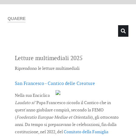
QUAERE
Letture multimediali 2025
Type 2 or more characters for results.
Riprendono le letture multimediali
San Francesco - Cantico delle Creature
Nella sua Enciclica
Laudato si’
Papa Francesco ricorda il Cantico che in
quest'anno giubilare compirà, secondo la FEMO
(
Foederatio Europae Mediae et Orientalis
), gli ottocento
anni. Da tempo si preparavano le celebrazioni, fin dalla
costituzione, nel 2022, del
Comitato della Famiglia