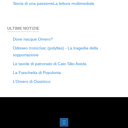
Storia di una passione
La lettura multimediale
ULTIME NOTIZIE
Dove nacque Omero?
Odisseo πολύτλας (polytlas) - La tragedia della
sopportazione
Le tavole di patronato di Caio Silio Aviola
La Fiaschetta di Populonia
L’Omero di Ossirinco