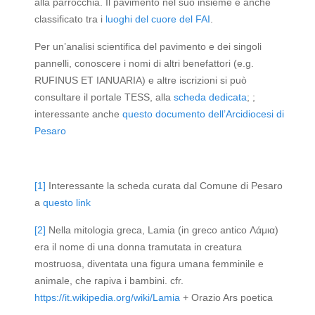
alla parrocchia. Il pavimento nel suo insieme è anche
classificato tra i
luoghi del cuore del FAI
.
Per un’analisi scientifica del pavimento e dei singoli
pannelli, conoscere i nomi di altri benefattori (e.g.
RUFINUS ET IANUARIA) e altre iscrizioni si può
consultare il portale TESS, alla
scheda dedicata
; ;
interessante anche
questo documento dell’Arcidiocesi di
Pesaro
[1]
Interessante la scheda curata dal Comune di Pesaro
a
questo link
[2]
Nella mitologia greca, Lamia (in greco antico Λάμια)
era il nome di una donna tramutata in creatura
mostruosa, diventata una figura umana femminile e
animale, che rapiva i bambini. cfr.
https://it.wikipedia.org/wiki/Lamia
+ Orazio Ars poetica