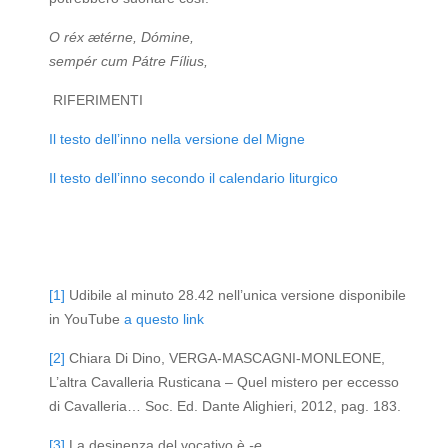
O réx ætérne, Dómine,
sempér cum P
átre Fílius,
RIFERIMENTI
Il testo dell’inno nella versione del Migne
Il testo dell’inno secondo il calendario liturgico
[1]
Udibile al minuto 28.42 nell’unica versione disponibile
in YouTube
a questo link
[2]
Chiara Di Dino, VERGA-MASCAGNI-MONLEONE,
L’altra Cavalleria Rusticana – Quel mistero per eccesso
di Cavalleria… Soc. Ed. Dante Alighieri, 2012, pag. 183.
[3]
La desinenza del vocativo è
-e
.