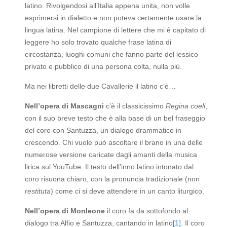
latino. Rivolgendosi all’Italia appena unita, non volle
esprimersi in dialetto e non poteva certamente usare la
lingua latina. Nel campione di lettere che mi è capitato di
leggere ho solo trovato qualche frase latina di
circostanza, luoghi comuni che fanno parte del lessico
privato e pubblico di una persona colta, nulla più.
Ma nei libretti delle due Cavallerie il latino c’è…
Nell’opera di Mascagni
c’è il classicissimo
Regina coeli
,
con il suo breve testo che è alla base di un bel fraseggio
del coro con Santuzza, un dialogo drammatico in
crescendo. Chi vuole può ascoltare il brano in una delle
numerose versione caricate dagli amanti della musica
lirica sul YouTube. Il testo dell’inno latino intonato dal
coro risuona chiaro, con la pronuncia tradizionale (non
restituta
) come ci si deve attendere in un canto liturgico.
Nell’opera di Monleone
il coro fa da sottofondo al
dialogo tra Alfio e Santuzza, cantando in latino
[1]
. Il coro