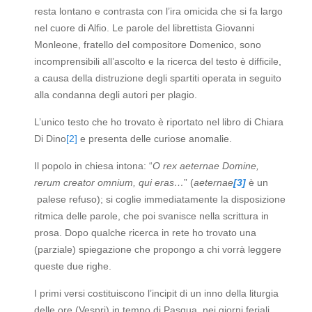
resta lontano e contrasta con l’ira omicida che si fa largo
nel cuore di Alfio. Le parole del librettista Giovanni
Monleone, fratello del compositore Domenico, sono
incomprensibili all’ascolto e la ricerca del testo è difficile,
a causa della distruzione degli spartiti operata in seguito
alla condanna degli autori per plagio.
L’unico testo che ho trovato è riportato nel libro di Chiara
Di Dino
[2]
e presenta delle curiose anomalie.
Il popolo in chiesa intona: “
O rex aeternae Domine,
rerum creator omnium, qui eras…
” (
aeternae
[3]
è un
palese refuso); si coglie immediatamente la disposizione
ritmica delle parole, che poi svanisce nella scrittura in
prosa. Dopo qualche ricerca in rete ho trovato una
(parziale) spiegazione che propongo a chi vorrà leggere
queste due righe.
I primi versi costituiscono l’incipit di un inno della liturgia
delle ore (Vespri) in tempo di Pasqua, nei giorni feriali