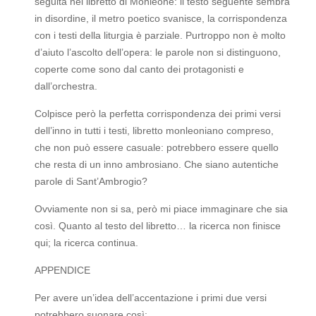
seguita nel libretto di Monleone: il testo seguente sembra
in disordine, il metro poetico svanisce, la corrispondenza
con i testi della liturgia è parziale. Purtroppo non è molto
d’aiuto l’ascolto dell’opera: le parole non si distinguono,
coperte come sono dal canto dei protagonisti e
dall’orchestra.
Colpisce però la perfetta corrispondenza dei primi versi
dell’inno in tutti i testi, libretto monleoniano compreso,
che non può essere casuale: potrebbero essere quello
che resta di un inno ambrosiano. Che siano autentiche
parole di Sant’Ambrogio?
Ovviamente non si sa, però mi piace immaginare che sia
così. Quanto al testo del libretto… la ricerca non finisce
qui; la ricerca continua.
APPENDICE
Per avere un’idea dell’accentazione i primi due versi
potrebbero suonare così: