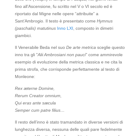
fino all’Ascensione, fu scritto nel V o VI secolo ed è
riportato dal Migne nelle opere “attribuite” a
Sant’Ambrogio. Il testo è presentato come
Hymnus
(paschalis) matutinus
Inno LXI
, composto in dimetri
giambici.
Il Venerabile Beda nel suo
De arte metrica
sceglie questo
inno tra gli "
Alii Ambrosiani non pauci
" come ammirevole
esempio di evoluzione della metrica classica e ne cita la
prima strofa, che corrisponde perfettamente al testo di
Monleone:
Rex æterne Domine,
Rerum Creator omnium,
Qui eras ante sæcula
Semper cum patre filius…
Il resto dell’inno è stato tramandato in diverse versioni di
lunghezza diversa, nessuna delle quali pare fedelmente