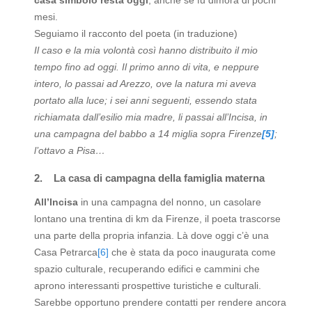
casa simbolo resta oggi
, anche se fu dimora di pochi
mesi.
Seguiamo il racconto del poeta (in traduzione)
Il caso e la mia volontà così hanno distribuito il mio
tempo fino ad oggi. Il primo anno di vita, e neppure
intero, lo passai ad Arezzo, ove la natura mi aveva
portato alla luce; i sei anni seguenti, essendo stata
richiamata dall’esilio mia madre, li passai all’Incisa, in
una campagna del babbo a 14 miglia sopra Firenze
[5]
;
l’ottavo a Pisa…
2.
La casa di campagna della famiglia materna
All’Incisa
in una campagna del nonno, un casolare
lontano una trentina di km da Firenze, il poeta trascorse
una parte della propria infanzia. Là dove oggi c’è una
Casa Petrarca
[6]
che è stata da poco inaugurata come
spazio culturale, recuperando edifici e cammini che
aprono interessanti prospettive turistiche e culturali.
Sarebbe opportuno prendere contatti per rendere ancora