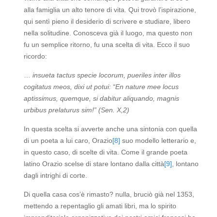
alla famiglia un alto tenore di vita. Qui trovò l’ispirazione,
qui sentì pieno il desiderio di scrivere e studiare, libero
nella solitudine. Conosceva già il luogo, ma questo non
fu un semplice ritorno, fu una scelta di vita. Ecco il suo
ricordo:
…
insueta tactus specie locorum, pueriles inter illos
cogitatus meos, dixi ut potui: “En nature mee locus
aptissimus, quemque, si dabitur aliquando, magnis
urbibus prelaturus sim!” (Sen. X,2)
In questa scelta si avverte anche una sintonia con quella
di un poeta a lui caro, Orazio
[8]
suo modello letterario e,
in questo caso, di scelte di vita. Come il grande poeta
latino Orazio scelse di stare lontano dalla città
[9]
, lontano
dagli intrighi di corte.
Di quella casa cos’è rimasto? nulla, bruciò già nel 1353,
mettendo a repentaglio gli amati libri, ma lo spirito