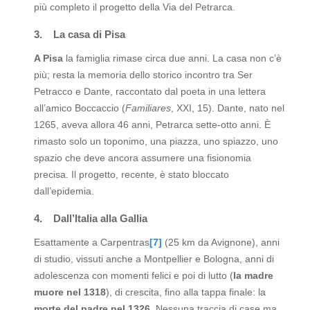
più completo il progetto della Via del Petrarca.
3.
La casa di Pisa
A Pisa
la famiglia rimase circa due anni. La casa non c’è
più; resta la memoria dello storico incontro tra Ser
Petracco e Dante, raccontato dal poeta in una lettera
all’amico Boccaccio (
Familiares
, XXI, 15). Dante, nato nel
1265, aveva allora 46 anni, Petrarca sette-otto anni. È
rimasto solo un toponimo, una piazza, uno spiazzo, uno
spazio che deve ancora assumere una fisionomia
precisa. Il progetto, recente, è stato bloccato
dall’epidemia.
4.
Dall’Italia alla Gallia
Esattamente a Carpentras
[7]
(25 km da Avignone), anni
di studio, vissuti anche a Montpellier e Bologna, anni di
adolescenza con momenti felici e poi di lutto (
la madre
muore nel 1318
), di crescita, fino alla tappa finale: la
morte del padre nel 1326
. Nessuna traccia di case ma