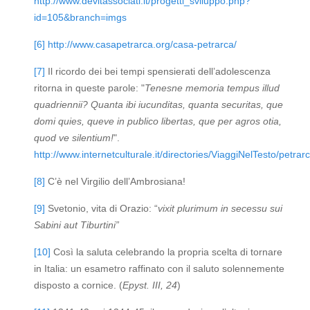
http://www.devitassociati.it/progetti_sviluppo.php?
id=105&branch=imgs
[6]
http://www.casapetrarca.org/casa-petrarca/
[7]
Il ricordo dei bei tempi spensierati dell’adolescenza
ritorna in queste parole: "
Tenesne memoria tempus illud
quadriennii? Quanta ibi iucunditas, quanta securitas, que
domi quies, queve in publico libertas, que per agros otia,
quod ve silentium!
".
http://www.internetculturale.it/directories/ViaggiNelTesto/petra
[8]
C’è nel Virgilio dell’Ambrosiana!
[9]
Svetonio, vita di Orazio: “
vixit plurimum in secessu sui
Sabini aut Tiburtini”
[10]
Così la saluta celebrando la propria scelta di tornare
in Italia: un esametro raffinato con il saluto solennemente
disposto a cornice. (
Epyst. III, 24
)