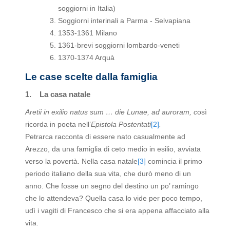
soggiorni in Italia)
Soggiorni interinali a Parma - Selvapiana
1353-1361 Milano
1361-brevi soggiorni lombardo-veneti
1370-1374 Arquà
Le case scelte dalla famiglia
1.
La casa natale
Aretii in exilio natus sum … die Lunae, ad auroram, c
osì
ricorda in poeta nell’
Epistola Posteritati
[2]
.
Petrarca racconta di essere nato casualmente ad
Arezzo, da una famiglia di ceto medio in esilio, avviata
verso la povertà. Nella casa natale
[3]
comincia il primo
periodo italiano della sua vita, che durò meno di un
anno. Che fosse un segno del destino un po’ ramingo
che lo attendeva? Quella casa lo vide per poco tempo,
udì i vagiti di Francesco che si era appena affacciato alla
vita.