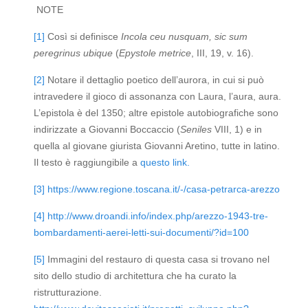
NOTE
[1]
Così si definisce
Incola ceu nusquam, sic sum
peregrinus ubique
(
Epystole metrice
, III, 19, v. 16).
[2]
Notare il dettaglio poetico dell’aurora, in cui si può
intravedere il gioco di assonanza con Laura, l’aura, aura.
L’epistola è del 1350; altre epistole autobiografiche sono
indirizzate a Giovanni Boccaccio (
Seniles
VIII, 1) e in
quella al giovane giurista Giovanni Aretino, tutte in latino.
Il testo è raggiungibile a
questo link.
[3]
https://www.regione.toscana.it/-/casa-petrarca-arezzo
[4]
http://www.droandi.info/index.php/arezzo-1943-tre-
bombardamenti-aerei-letti-sui-documenti/?id=100
[5]
Immagini del restauro di questa casa si trovano nel
sito dello studio di architettura che ha curato la
ristrutturazione.