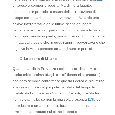
e ripreso a comporre poesia. Ma di lì era fuggito,
sentendosi in pericolo, a causa della circolazione di
truppe mercenarie che imperversavano. Azzardo una
chiave interpretativa delle ultime scelte del poeta:
cercava la sicurezza, quella che non riusciva a trovare
nel proprio animo inquieto, una sicurezza continuamente
minata dalla peste che in quegli anni imperversava e che
toglieva la vita a persone amate (Laura in primis).
La scelta di Milano
Quando lasciò la Provenza scelse di stabilirsi a Milano,
scelta criticatissima (dagli “amici” fiorentini soprattutto),
che però sembra confermare questa ricerca di sicurezza:
alla corte ducale del più potente Stato del tempo fu
invitato dall’arcivescovo Giovanni Visconti, che “da lui
non voleva nulla, se non la mia sola presenza”
[13]
, per
dare lustro a un ambiente culturalmente abbastanza
arretrato, soprattutto sul piano letterario.