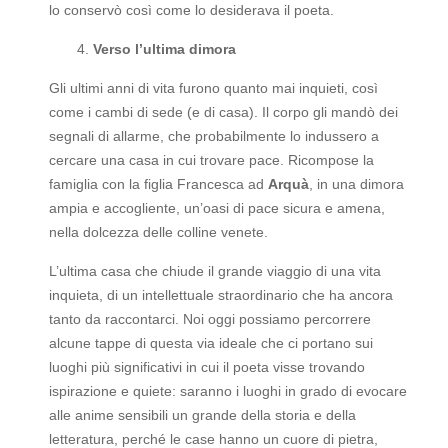
lo conservò così come lo desiderava il poeta.
Verso l’ultima dimora
Gli ultimi anni di vita furono quanto mai inquieti, così
come i cambi di sede (e di casa). Il corpo gli mandò dei
segnali di allarme, che probabilmente lo indussero a
cercare una casa in cui trovare pace. Ricompose la
famiglia con la figlia Francesca ad
Arquà
, in una dimora
ampia e accogliente, un’oasi di pace sicura e amena,
nella dolcezza delle colline venete.
L’ultima casa che chiude il grande viaggio di una vita
inquieta, di un intellettuale straordinario che ha ancora
tanto da raccontarci. Noi oggi possiamo percorrere
alcune tappe di questa via ideale che ci portano sui
luoghi più significativi in cui il poeta visse trovando
ispirazione e quiete: saranno i luoghi in grado di evocare
alle anime sensibili un grande della storia e della
letteratura, perché le case hanno un cuore di pietra,