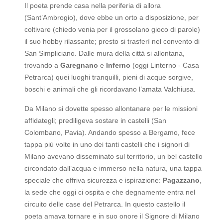
Il poeta prende casa nella periferia di allora
(Sant’Ambrogio), dove ebbe un orto a disposizione, per
coltivare (chiedo venia per il grossolano gioco di parole)
il suo hobby rilassante; presto si trasferì nel convento di
San Simpliciano. Dalle mura della città si allontana,
trovando a
Garegnano
e
Inferno
(oggi Linterno - Casa
Petrarca) quei luoghi tranquilli, pieni di acque sorgive,
boschi e animali che gli ricordavano l’amata Valchiusa.
Da Milano si dovette spesso allontanare per le missioni
affidategli; prediligeva sostare in castelli (San
Colombano, Pavia). Andando spesso a Bergamo, fece
tappa più volte in uno dei tanti castelli che i signori di
Milano avevano disseminato sul territorio, un bel castello
circondato dall’acqua e immerso nella natura, una tappa
speciale che offriva sicurezza e ispirazione:
Pagazzano
,
la sede che oggi ci ospita e che degnamente entra nel
circuito delle case del Petrarca. In questo castello il
poeta amava tornare e in suo onore il Signore di Milano